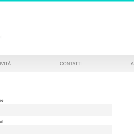
IVITÀ
CONTATTI
me
il