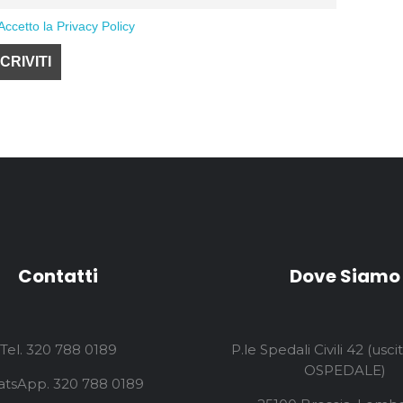
Accetto la Privacy Policy
Contatti
Dove Siamo
Tel. 320 788 0189
P.le Spedali Civili 42 (usc
OSPEDALE)
tsApp. 320 788 0189